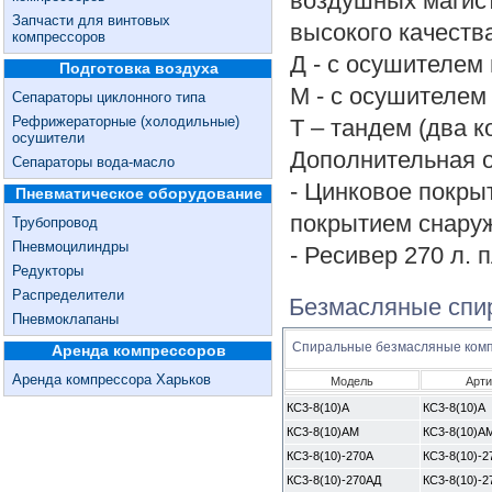
воздушных магис
Запчасти для винтовых
высокого качеств
компрессоров
Д - с осушителем
Подготовка воздуха
М - с осушителем
Сепараторы циклонного типа
Рефрижераторные (холодильные)
Т – тандем (два 
осушители
Дополнительная 
Сепараторы вода-масло
- Цинковое покры
Пневматическое оборудование
покрытием снару
Трубопровод
Пневмоцилиндры
- Ресивер 270 л. 
Редукторы
Распределители
Безмасляные спир
Пневмоклапаны
Спиральные безмасляные ком
Аренда компрессоров
Аренда компрессора Харьков
Модель
Арти
КС3-8(10)А
КС3-8(10)А
КС3-8(10)АМ
КС3-8(10)А
КС3-8(10)-270А
КС3-8(10)-2
КС3-8(10)-270АД
КС3-8(10)-2