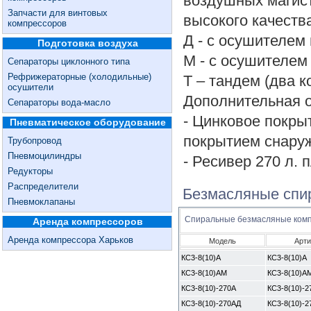
воздушных магис
Запчасти для винтовых
высокого качеств
компрессоров
Д - с осушителем
Подготовка воздуха
М - с осушителем
Сепараторы циклонного типа
Рефрижераторные (холодильные)
Т – тандем (два 
осушители
Дополнительная 
Сепараторы вода-масло
- Цинковое покры
Пневматическое оборудование
покрытием снару
Трубопровод
Пневмоцилиндры
- Ресивер 270 л. 
Редукторы
Распределители
Безмасляные спир
Пневмоклапаны
Спиральные безмасляные ком
Аренда компрессоров
Аренда компрессора Харьков
Модель
Арти
КС3-8(10)А
КС3-8(10)А
КС3-8(10)АМ
КС3-8(10)А
КС3-8(10)-270А
КС3-8(10)-2
КС3-8(10)-270АД
КС3-8(10)-2