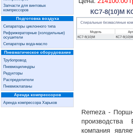
Цена:
214100.00 г
Запчасти для винтовых
компрессоров
КС7-8(10)М К
Подготовка воздуха
Спиральные безмасляные ко
Сепараторы циклонного типа
Модель
Ар
Рефрижераторные (холодильные)
осушители
КС7-8(10)М
КС7-8(10)
Сепараторы вода-масло
Пневматическое оборудование
Трубопровод
Пневмоцилиндры
Редукторы
Распределители
Пневмоклапаны
Аренда компрессоров
Аренда компрессора Харьков
Remeza - Поршн
производства 
компания явля