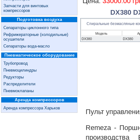
Цена:
33000.00 гр
Запчасти для винтовых
компрессоров
DX380 D
Подготовка воздуха
Спиральные безмасляные к
Сепараторы циклонного типа
Модель
А
Рефрижераторные (холодильные)
осушители
DX380
DX380
Сепараторы вода-масло
Пневматическое оборудование
Трубопровод
Пневмоцилиндры
Редукторы
Распределители
Пневмоклапаны
Аренда компрессоров
Аренда компрессора Харьков
Пульт управлени
Remeza - Поршн
производства 