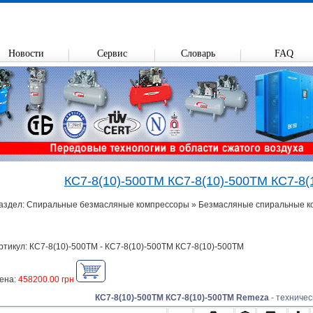
Новости
Сервис
Словарь
FAQ
КС7-8(10)-500ТМ КС7-8(10)-500ТМ КС7-8
аздел: Спиральные безмасляные компрессоры » Безмасляные спиральные 
ртикул: КС7-8(10)-500ТМ - КС7-8(10)-500ТМ КС7-8(10)-500ТМ
ена:
458200.00 грн
КС7-8(10)-500ТМ КС7-8(10)-500ТМ Remeza
- техничес