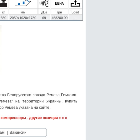
кг
мм
дБа
грн
Load
650
2050х1020х1780
69
458200.00
-
ва Белорусского завода Ремеза-Ремкомп.
емеза" на территории Украины. Купить
р Ремеза указана на сайте.
омпрессоры - другие позиции » » »
ам
|
Вакансии