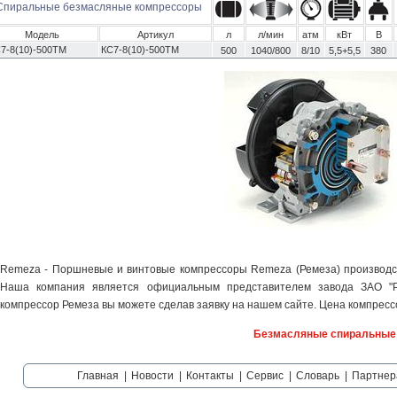
Спиральные безмасляные компрессоры
Модель
Артикул
л
л/мин
атм
кВт
В
7-8(10)-500ТМ
КС7-8(10)-500ТМ
500
1040/800
8/10
5,5+5,5
380
Remeza - Поршневые и винтовые компрессоры Remeza (Ремеза) производст
Наша компания является официальным представителем завода ЗАО "Р
компрессор Ремеза вы можете сделав заявку на нашем сайте. Цена компрессо
Безмасляные спиральные к
Главная
|
Новости
|
Контакты
|
Сервис
|
Словарь
|
Партнер