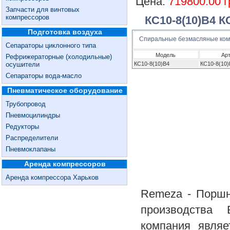
Цена:
719800.00 г
Запчасти для винтовых
компрессоров
КС10-8(10)В4 К
Подготовка воздуха
Спиральные безмасляные ко
Сепараторы циклонного типа
Модель
Ар
Рефрижераторные (холодильные)
осушители
КС10-8(10)В4
КС10-8(10)
Сепараторы вода-масло
Пневматическое оборудование
Трубопровод
Пневмоцилиндры
Редукторы
Распределители
Пневмоклапаны
Аренда компрессоров
Аренда компрессора Харьков
Remeza - Поршн
производства 
компания явля