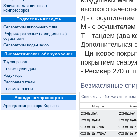
воздушных магис
Запчасти для винтовых
высокого качеств
компрессоров
Д - с осушителем
Подготовка воздуха
М - с осушителем
Сепараторы циклонного типа
Рефрижераторные (холодильные)
Т – тандем (два 
осушители
Дополнительная 
Сепараторы вода-масло
- Цинковое покры
Пневматическое оборудование
покрытием снару
Трубопровод
Пневмоцилиндры
- Ресивер 270 л. 
Редукторы
Распределители
Безмасляные спир
Пневмоклапаны
Спиральные безмасляные ком
Аренда компрессоров
Аренда компрессора Харьков
Модель
Арти
КС3-8(10)А
КС3-8(10)А
КС3-8(10)АМ
КС3-8(10)А
КС3-8(10)-270А
КС3-8(10)-2
КС3-8(10)-270АД
КС3-8(10)-2