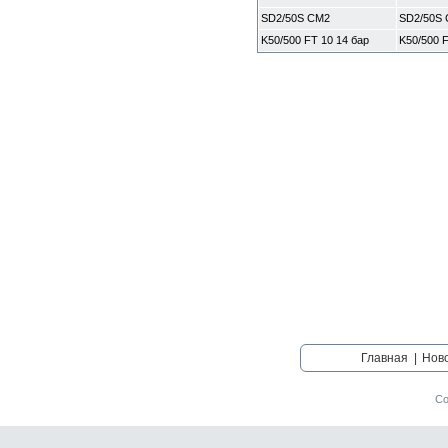
SD2/50S CM2
SD2/50S
K50/500 FT 10 14 бар
K50/500 F
Главная
|
Нов
Со