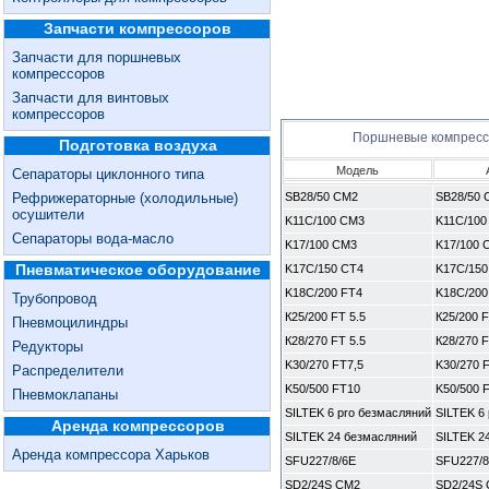
Запчасти компрессоров
Запчасти для поршневых
компрессоров
Запчасти для винтовых
компрессоров
Поршневые компрес
Подготовка воздуха
Модель
Сепараторы циклонного типа
Рефрижераторные (холодильные)
SB28/50 CM2
SB28/50 
осушители
K11C/100 CM3
K11C/100
Сепараторы вода-масло
K17/100 CM3
K17/100 
Пневматическое оборудование
K17C/150 CT4
K17C/150
K18C/200 FT4
K18C/200
Трубопровод
К25/200 FT 5.5
К25/200 F
Пневмоцилиндры
К28/270 FT 5.5
К28/270 F
Редукторы
K30/270 FT7,5
K30/270 
Распределители
K50/500 FT10
K50/500 
Пневмоклапаны
SILTEK 6 pro безмасляний
SILTEK 6
Аренда компрессоров
SILTEK 24 безмасляний
SILTEK 2
Аренда компрессора Харьков
SFU227/8/6E
SFU227/8
SD2/24S CM2
SD2/24S