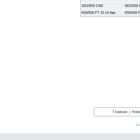
SD2/50S CM2
SD2/50S
K50/500 FT 10 14 бар
K50/500 F
Главная
|
Нов
Со