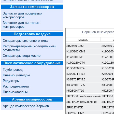
Запчасти компрессоров
Запчасти для поршневых
компрессоров
Запчасти для винтовых
компрессоров
Поршневые компрес
Подготовка воздуха
Модель
Сепараторы циклонного типа
Рефрижераторные (холодильные)
SB28/50 CM2
SB28/50 
осушители
K11C/100 CM3
K11C/100
Сепараторы вода-масло
K17/100 CM3
K17/100 
Пневматическое оборудование
K17C/150 CT4
K17C/150
K18C/200 FT4
K18C/200
Трубопровод
К25/200 FT 5.5
К25/200 F
Пневмоцилиндры
К28/270 FT 5.5
К28/270 F
Редукторы
K30/270 FT7,5
K30/270 
Распределители
K50/500 FT10
K50/500 
Пневмоклапаны
SILTEK 6 pro безмасляний
SILTEK 6
Аренда компрессоров
SILTEK 24 безмасляний
SILTEK 2
Аренда компрессора Харьков
SFU227/8/6E
SFU227/8
SD2/24S CM2
SD2/24S