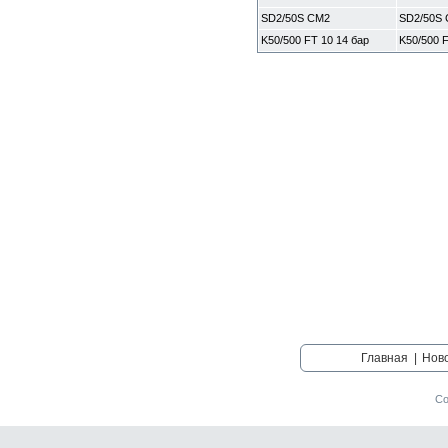
SD2/50S CM2
SD2/50S
K50/500 FT 10 14 бар
K50/500 F
Главная
|
Нов
Со