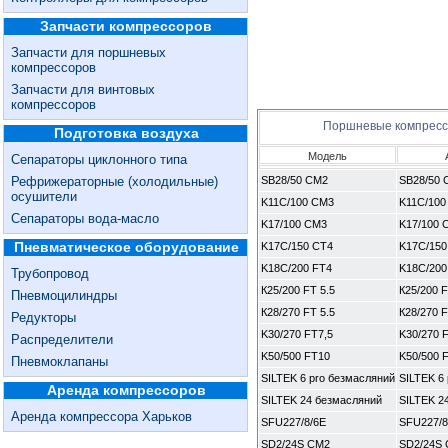
Запчасти компрессоров
Запчасти для поршневых
компрессоров
Запчасти для винтовых
компрессоров
Поршневые компрес
Подготовка воздуха
Модель
Сепараторы циклонного типа
Рефрижераторные (холодильные)
SB28/50 CM2
SB28/50 
осушители
K11C/100 CM3
K11C/100
Сепараторы вода-масло
K17/100 CM3
K17/100 
Пневматическое оборудование
K17C/150 CT4
K17C/150
K18C/200 FT4
K18C/200
Трубопровод
К25/200 FT 5.5
К25/200 F
Пневмоцилиндры
К28/270 FT 5.5
К28/270 F
Редукторы
K30/270 FT7,5
K30/270 
Распределители
K50/500 FT10
K50/500 
Пневмоклапаны
SILTEK 6 pro безмасляний
SILTEK 6
Аренда компрессоров
SILTEK 24 безмасляний
SILTEK 2
Аренда компрессора Харьков
SFU227/8/6E
SFU227/8
SD2/24S CM2
SD2/24S