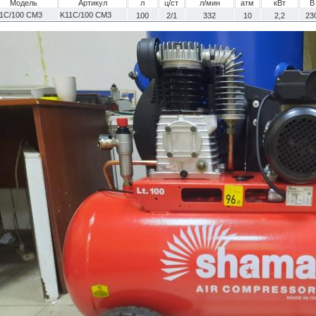
Модель
Артикул
л
ц/ст
л/мин
атм
кВт
В
1C/100 CM3
K11C/100 CM3
100
2/1
332
10
2,2
23