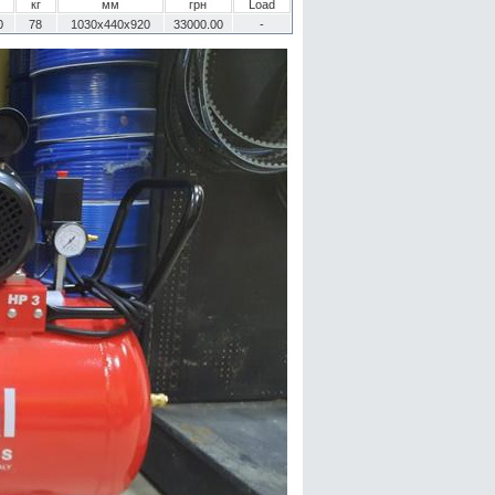
кг
мм
грн
Load
0
78
1030x440x920
33000.00
-