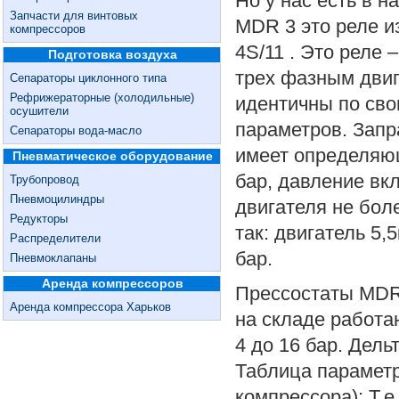
Но у нас есть в 
Запчасти для винтовых
MDR 3 это реле и
компрессоров
4S/11 . Это реле 
Подготовка воздуха
трех фазным двиг
Сепараторы циклонного типа
Рефрижераторные (холодильные)
идентичны по св
осушители
параметров. Зап
Сепараторы вода-масло
имеет определяю
Пневматическое оборудование
бар, давление вкл
Трубопровод
Пневмоцилиндры
двигателя не бол
Редукторы
так: двигатель 5,
Распределители
бар.
Пневмоклапаны
Аренда компрессоров
Прессостаты MDR 
Аренда компрессора Харьков
на складе работа
4 до 16 бар. Дель
Таблица параметр
компрессора): Т.е