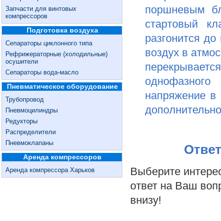
поршневым бл
Запчасти для винтовых
компрессоров
стартовый кл
Подготовка воздуха
разгонится до
Сепараторы циклонного типа
воздух в атмос
Рефрижераторные (холодильные)
осушители
перекрывается 
Сепараторы вода-масло
однофазного
Пневматическое оборудование
напряжение в 
Трубопровод
дополнительно
Пневмоцилиндры
Редукторы
Распределители
Пневмоклапаны
Ответ
Аренда компрессоров
Выберите интерес
Аренда компрессора Харьков
ответ на Ваш воп
внизу!