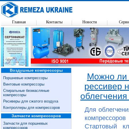
Главная
Контакты
Новости
Серв
Воздушные компрессоры
Можно ли
Поршневые компрессоры
рессивер 
Винтовые компрессоры
Спиральные безмасляные
облегчения 
компрессоры
Ресиверы для сжатого воздуха
Контроллеры для компрессоров
Для облегчени
Запчасти компрессоров
компрессоро
Запчасти для поршневых
Стартовый к
компрессоров