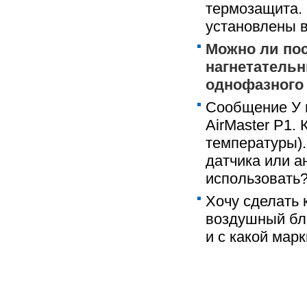
термозащита. 
установлены в
Можно ли по
нагнетательн
однофазного 
Сообщение У м
AirMaster P1.
температуры).
датчика или а
использовать?
Хочу сделать 
воздушный бл
и с какой мар