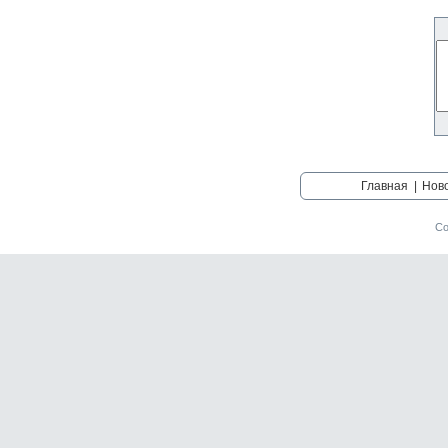
Главная
|
Нов
Со