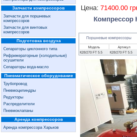
Цена:
71400.00 гр
Запчасти компрессоров
Запчасти для поршневых
Компрессор К
компрессоров
Запчасти для винтовых
компрессоров
Поршневые компрессоры
Подготовка воздуха
Модель
Артикул
Сепараторы циклонного типа
К28/270 FT 5.5
К28/270 FT 5.5
Рефрижераторные (холодильные)
осушители
Сепараторы вода-масло
Пневматическое оборудование
Трубопровод
Пневмоцилиндры
Редукторы
Распределители
Пневмоклапаны
Аренда компрессоров
Аренда компрессора Харьков