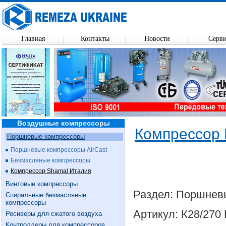
Главная
Контакты
Новости
Серв
Воздушные компрессоры
Компрессор К
Поршневые компрессоры
Поршневые компрессоры AirCast
Безмасляные компрессоры
Компрессор Shamal Италия
Винтовые компрессоры
Раздел: Поршнев
Спиральные безмасляные
компрессоры
Артикул: К28/270 
Ресиверы для сжатого воздуха
Контроллеры для компрессоров