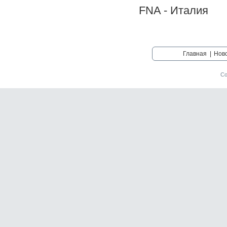
FNA - Италия
Главная
|
Нов
Со