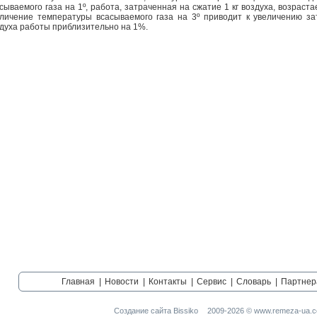
сываемого газа на 1º, работа, затраченная на сжатие 1 кг воздуха, возраст
личение температуры всасываемого газа на 3º приводит к увеличению з
духа работы приблизительно на 1%.
Главная
|
Новости
|
Контакты
|
Сервис
|
Словарь
|
Партнер
Создание сайта Bissiko
2009-2026 © www.remeza-ua.c