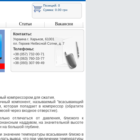
Позиций: 0
Сумма: 0.00 грн
Статьи
Вакансии
Контакты:
Украина г. Харьков, 61001
пл. Героев Небесной Сотни, д. 7
Телефоны:
+38 (057) 732-00-71
+38 (063) 760-33-77
+38 (093) 307-99-49
мый компрессором для сжатия.
точный компонент, называемый "всасывающий
и, которая попадает в компрессор (обратите
есей через входное отверстие).
льно отличаться от давления, близкого к
зонансным наддувом, на значительной высоте
и на большой глубине.
ли значение температуры всасывания близко в
делать вывод, что при увеличении температуры