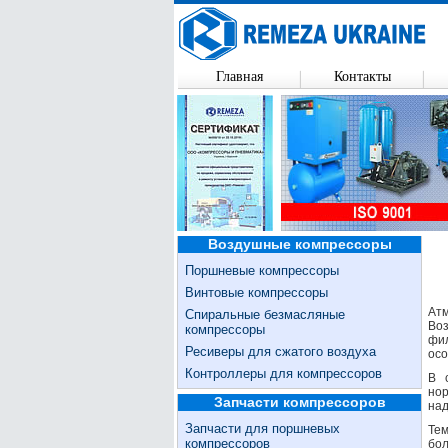
Главная
Контакты
Воздушные компрессоры
Поршневые компрессоры
Винтовые компрессоры
Атм
Спиральные безмасляные
Воз
компрессоры
фил
Ресиверы для сжатого воздуха
осо
Контроллеры для компрессоров
В 
нор
Запчасти компрессоров
над
Запчасти для поршневых
Тем
компрессоров
бол