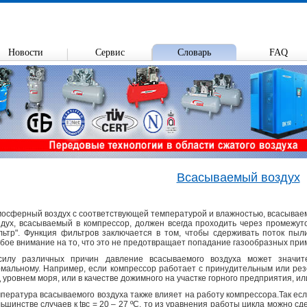
Новости
Сервис
Словарь
FAQ
Всасываемый воздух
осферный воздух с соответствующей температурой и влажностью, всасывае
дух, всасываемый в компрессор, должен всегда проходить через промежу
ьтр". Функция фильтров заключается в том, чтобы сдерживать поток пыл
бое внимание на то, что это не предотвращает попадание газообразных прим
силу различных причин давление всасываемого воздуха может значите
мальному. Например, если компрессор работает с принудительным или ре
 уровнем моря, или в качестве дожимного на участке горного предприятия, ил
пература всасываемого воздуха также влияет на работу компрессора.Так ес
ьшинстве случаев к tвс = 20 – 27 ºC, то из уравнения работы цикла можно с