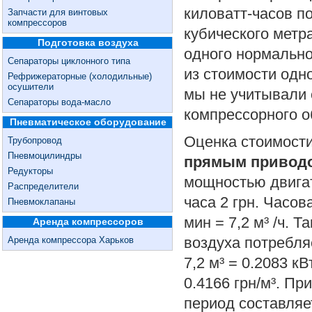
киловатт-часов п
Запчасти для винтовых
компрессоров
кубического метр
Подготовка воздуха
одного нормально
Сепараторы циклонного типа
из стоимости одно
Рефрижераторные (холодильные)
осушители
мы не учитывали 
Сепараторы вода-масло
компрессорного о
Пневматическое оборудование
Оценка стоимост
Трубопровод
Пневмоцилиндры
прямым приводо
Редукторы
мощностью двигат
Распределители
часа 2 грн. Часов
Пневмоклапаны
мин = 7,2 м³ /ч. 
Аренда компрессоров
воздуха потребляе
Аренда компрессора Харьков
7,2 м³ = 0.2083 кВ
0.4166 грн/м³. П
период составляе