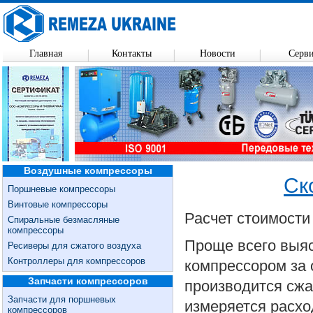
Главная
Контакты
Новости
Серв
Воздушные компрессоры
Ск
Поршневые компрессоры
Винтовые компрессоры
Расчет стоимости
Спиральные безмасляные
компрессоры
Проще всего выяс
Ресиверы для сжатого воздуха
Контроллеры для компрессоров
компрессором за 
Запчасти компрессоров
производится сжа
Запчасти для поршневых
измеряется расхо
компрессоров