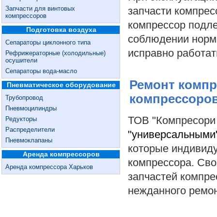
Запчасти для винтовых
запчасти компрес
компрессоров
компрессор подле
Подготовка воздуха
соблюдении норм
Сепараторы циклонного типа
исправно работат
Рефрижераторные (холодильные)
осушители
Сепараторы вода-масло
Ремонт компр
Пневматическое оборудование
компрессоро
Трубопровод
Пневмоцилиндры
ТОВ "Компресори 
Редукторы
Распределители
"универсальными"
Пневмоклапаны
которые индивиду
Аренда компрессоров
компрессора. Св
Аренда компрессора Харьков
запчастей компре
нежданного ремон