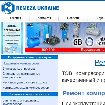
Главная
Контакты
Новости
Серв
Воздушные компрессоры
Ре
Поршневые компрессоры
Винтовые компрессоры
ТОВ "Компресори 
Спиральные безмасляные
компрессоры
качественный и 
Ресиверы для сжатого воздуха
Контроллеры для компрессоров
Ремонт компр
Запчасти компрессоров
Запчасти для поршневых
При эксплуатации
компрессоров