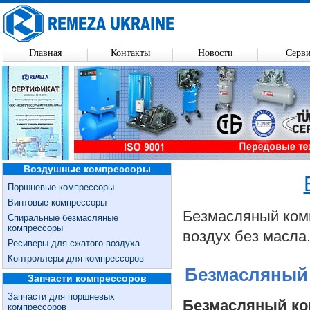
Главная
Контакты
Новости
Серв
Воздушные компрессоры
Поршневые компрессоры
Винтовые компрессоры
Безмасляный комп
Спиральные безмасляные
компрессоры
воздух без масла
Ресиверы для сжатого воздуха
Контроллеры для компрессоров
Безмасляный 
Запчасти компрессоров
Запчасти для поршневых
Безмасляный ко
компрессоров