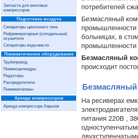
Запчасти для винтовых
потребителей сжа
компрессоров
Безмасляный ком
Подготовка воздуха
промышленности п
Сепараторы циклонного типа
Рефрижераторные (холодильные)
больницах, в сто
осушители
промышленности 
Сепараторы вода-масло
Пневматическое оборудование
Безмасляный ко
Трубопровод
происходит посто
Пневмоцилиндры
Редукторы
Распределители
Безмасляный 
Пневмоклапаны
Аренда компрессоров
На ресиверах емко
Аренда компрессора Харьков
электродвигателя
питания 220В , 3
одноступенчатыми
двухступенчатым