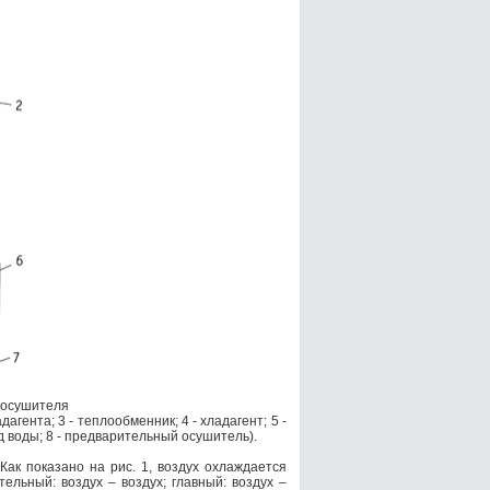
 осушителя
адагента;
3 - теплообменник;
4 - хладагент;
5 -
од воды;
8 - предварительный осушитель).
ак показано на рис. 1, воздух охлаждается
ельный: воздух – воздух; главный: воздух –