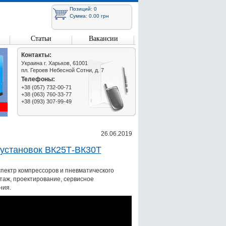
Позиций: 0
Сумма: 0.00 грн
Статьи
Вакансии
Контакты:
Украина г. Харьков, 61001
пл. Героев Небесной Сотни, д. 7
Телефоны:
+38 (057) 732-00-71
+38 (063) 760-33-77
+38 (093) 307-99-49
26.06.2019
установок ВК25Т-ВК30Т
пектр компрессоров и пневматического
таж, проектирование, сервисное
ния.