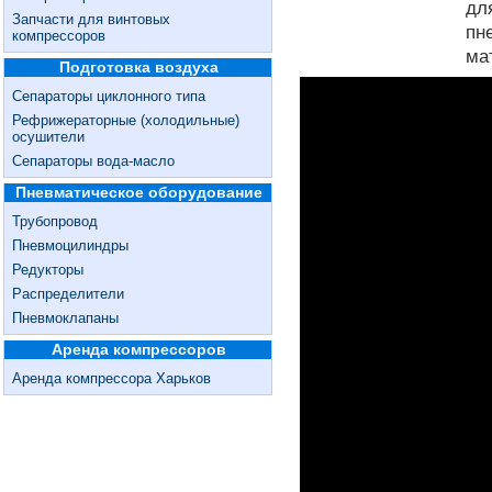
дл
Запчасти для винтовых
пн
компрессоров
ма
Подготовка воздуха
Сепараторы циклонного типа
Рефрижераторные (холодильные)
осушители
Сепараторы вода-масло
Пневматическое оборудование
Трубопровод
Пневмоцилиндры
Редукторы
Распределители
Пневмоклапаны
Аренда компрессоров
Аренда компрессора Харьков