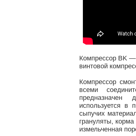
Компрессор ВK —
винтовой компрес
Компрессор смон
всеми соедини
предназначен 
используется в 
сыпучих материал
грануляты, корма 
измельченная поро