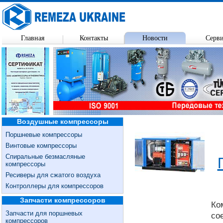
Главная
Контакты
Новости
Серв
Воздушные компрессоры
Поршневые компрессоры
Винтовые компрессоры
Спиральные безмасляные
компрессоры
Ресиверы для сжатого воздуха
Контроллеры для компрессоров
Запчасти компрессоров
Ко
Запчасти для поршневых
со
компрессоров