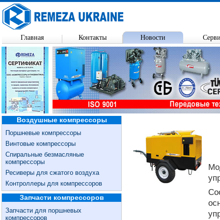
Главная
Контакты
Новости
Серв
Воздушные компрессоры
Поршневые компрессоры
Винтовые компрессоры
Спиральные безмасляные
компрессоры
Мо
Ресиверы для сжатого воздуха
уп
Контроллеры для компрессоров
Со
Запчасти компрессоров
ос
Запчасти для поршневых
уп
компрессоров