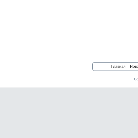
Главная
|
Нов
Со