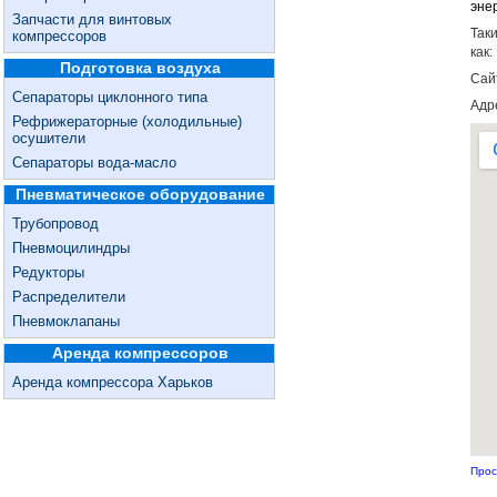
эне
Запчасти для винтовых
Так
компрессоров
как
Подготовка воздуха
Сай
Сепараторы циклонного типа
Адре
Рефрижераторные (холодильные)
осушители
Сепараторы вода-масло
Пневматическое оборудование
Трубопровод
Пневмоцилиндры
Редукторы
Распределители
Пневмоклапаны
Аренда компрессоров
Аренда компрессора Харьков
Прос