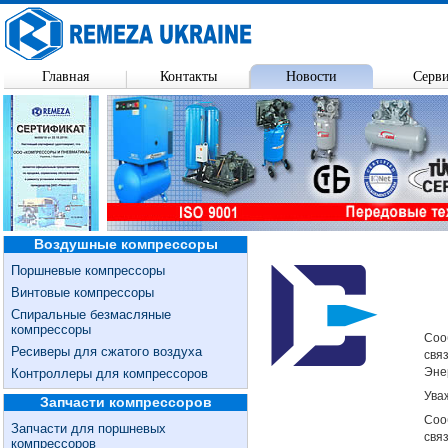
Главная
Контакты
Новости
Серв
Воздушные компрессоры
Поршневые компрессоры
Винтовые компрессоры
Спиральные безмасляные
компрессоры
Соо
Ресиверы для сжатого воздуха
свя
Эне
Контроллеры для компрессоров
Ува
Запчасти компрессоров
Соо
Запчасти для поршневых
свя
компрессоров