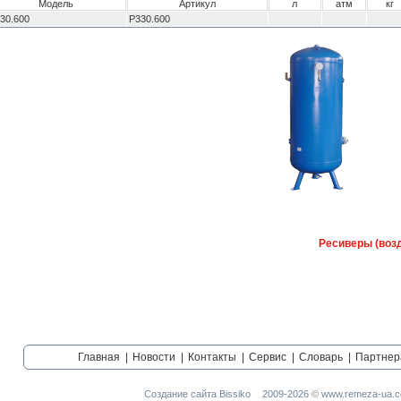
Модель
Артикул
л
атм
кг
30.600
Р330.600
Ресиверы (возд
Главная
|
Новости
|
Контакты
|
Сервис
|
Словарь
|
Партнер
Создание сайта Bissiko
2009-2026 © www.remeza-ua.c