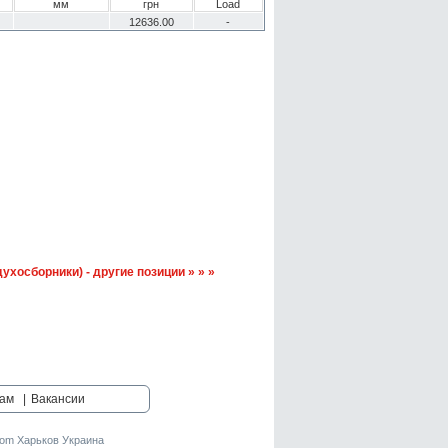
мм
грн
Load
12636.00
-
ухосборники) - другие позиции » » »
ам
|
Вакансии
om Харьков Украина