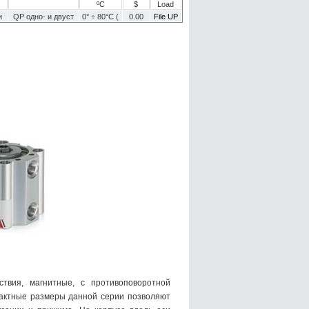
ºC
$
Load
и
QP одно- и двуст
0° ÷ 80°C (
0.00
File UP
ствия, магнитные, с противоповоротной
омпактные размеры данной серии позволяют