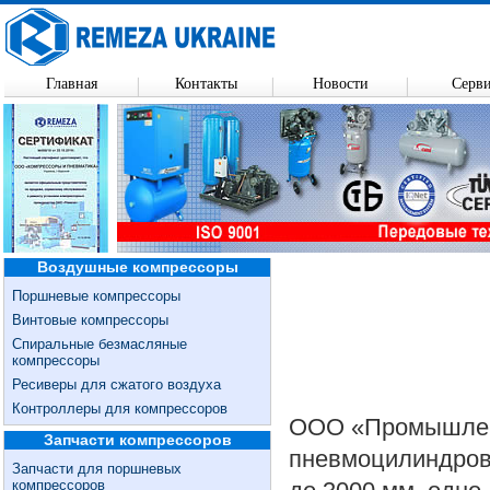
Главная
Контакты
Новости
Серв
Воздушные компрессоры
Поршневые компрессоры
Винтовые компрессоры
Спиральные безмасляные
компрессоры
Ресиверы для сжатого воздуха
Контроллеры для компрессоров
ООО «Промышленн
Запчасти компрессоров
пневмоцилиндров 
Запчасти для поршневых
компрессоров