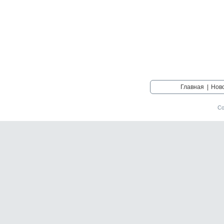
Главная
|
Нов
Со