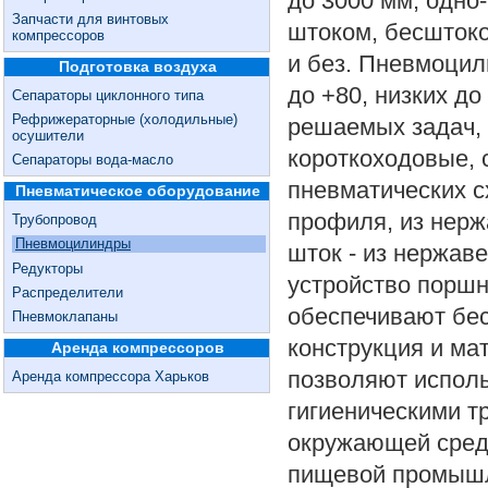
до 3000 мм, одно-
Запчасти для винтовых
штоком, бесшток
компрессоров
и без. Пневмоцил
Подготовка воздуха
до +80, низких до
Сепараторы циклонного типа
Рефрижераторные (холодильные)
решаемых задач, 
осушители
короткоходовые, 
Сепараторы вода-масло
пневматических с
Пневматическое оборудование
профиля, из нерж
Трубопровод
Пневмоцилиндры
шток - из нержав
Редукторы
устройство поршн
Распределители
обеспечивают бес
Пневмоклапаны
конструкция и ма
Аренда компрессоров
позволяют испол
Аренда компрессора Харьков
гигиеническими т
окружающей среды
пищевой промышл