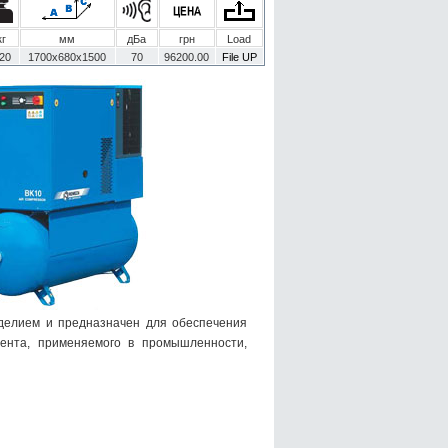
кг
мм
дБа
грн
Load
20
1700х680х1500
70
96200.00
File UP
делием и предназначен для обеспечения
мента, применяемого в промышленности,