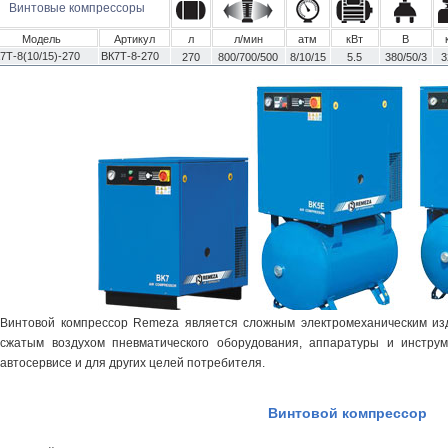
Винтовые компрессоры
Модель
Артикул
л
л/мин
атм
кВт
В
7Т-8(10/15)-270
ВК7Т-8-270
270
800/700/500
8/10/15
5.5
380/50/3
3
Винтовой компрессор Remeza является сложным электромеханическим из
сжатым воздухом пневматического оборудования, аппаратуры и инстру
автосервисе и для других целей потребителя.
Винтовой компрессор