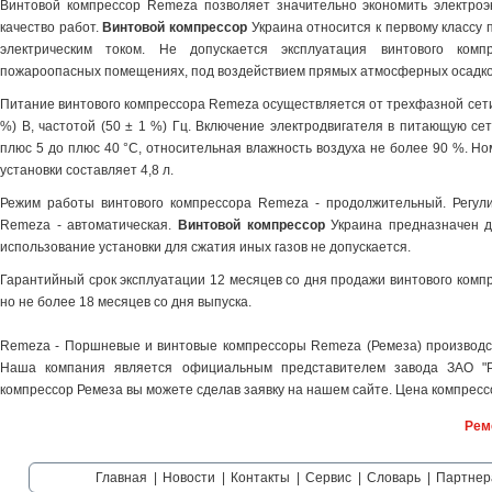
Винтовой компрессор Remeza позволяет значительно экономить электроэ
качество работ.
Винтовой компрессор
Украина относится к первому классу
электрическим током. Не допускается эксплуатация винтового ко
пожароопасных помещениях, под воздействием прямых атмосферных осадков,
Питание винтового компрессора Remeza осуществляется от трехфазной сети
%) В, частотой (50 ± 1 %) Гц. Включение электродвигателя в питающую се
плюс 5 до плюс 40 °С, относительная влажность воздуха не более 90 %. 
установки составляет 4,8 л.
Режим работы винтового компрессора Remeza - продолжительный. Регули
Remeza - автоматическая.
Винтовой компрессор
Украина предназначен д
использование установки для сжатия иных газов не допускается.
Гарантийный срок эксплуатации 12 месяцев со дня продажи винтового компр
но не более 18 месяцев со дня выпуска.
Remeza - Поршневые и винтовые компрессоры Remeza (Ремеза) производст
Наша компания является официальным представителем завода ЗАО "Р
компрессор Ремеза вы можете сделав заявку на нашем сайте. Цена компрессо
Рем
Главная
|
Новости
|
Контакты
|
Сервис
|
Словарь
|
Партнер