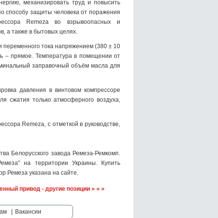
нергию, механизировать труд и повысить
 по способу защиты человека от поражения
мпрессора Remeza во взрывоопасных и
 а также в бытовых целях.
 переменного тока напряжением (380 ± 10
ть – прямое. Температура в помещении от
Номинальный заправочный объём масла для
ровка давления в винтовом компрессоре
ля сжатия только атмосферного воздуха,
ессора Remeza, с отметкой в руководстве,
ва Белорусского завода Ремеза-Ремкомп.
емеза" на территории Украины. Купить
р Ремеза указана на сайте.
енный привод - другие позиции » » »
ам
|
Вакансии