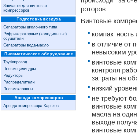
происходит за сч
Запчасти для винтовых
роторов.
компрессоров
Подготовка воздуха
Винтовые компре
Сепараторы циклонного типа
компактность 
Рефрижераторные (холодильные)
осушители
в отличие от 
Сепараторы вода-масло
невысоким ур
Пневматическое оборудование
винтовые ком
Трубопровод
Пневмоцилиндры
контроля рабо
Редукторы
затраты на о
Распределители
низкий уровен
Пневмоклапаны
не требуют бо
Аренда компрессоров
винтовые ком
Аренда компрессора Харьков
масла на один
выходе получа
винтовые ком