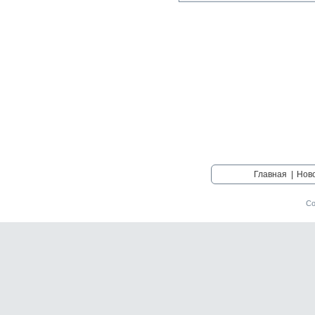
Главная
|
Нов
Со