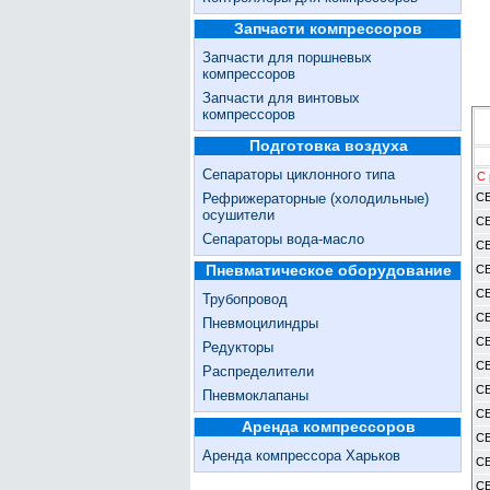
Запчасти компрессоров
Запчасти для поршневых
компрессоров
Запчасти для винтовых
компрессоров
Подготовка воздуха
Сепараторы циклонного типа
С 
Рефрижераторные (холодильные)
СБ
осушители
СБ
Сепараторы вода-масло
СБ
Пневматическое оборудование
СБ
СБ
Трубопровод
СБ
Пневмоцилиндры
СБ
Редукторы
СБ
Распределители
СБ
Пневмоклапаны
СБ
Аренда компрессоров
СБ
Аренда компрессора Харьков
СБ
СБ