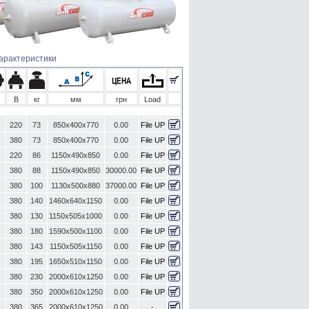
характеристики
В
кг
мм
грн
Load
220
73
850x400x770
0.00
File UP
380
73
850x400x770
0.00
File UP
220
86
1150x490x850
0.00
File UP
380
88
1150x490x850
30000.00
File UP
380
100
1130x500x880
37000.00
File UP
380
140
1460x640x1150
0.00
File UP
380
130
1150x505x1000
0.00
File UP
380
180
1590x500x1100
0.00
File UP
380
143
1150x505x1150
0.00
File UP
380
195
1650x510x1150
0.00
File UP
380
230
2000x610x1250
0.00
File UP
380
350
2000x610x1250
0.00
File UP
380
365
2000x610x1250
0.00
-