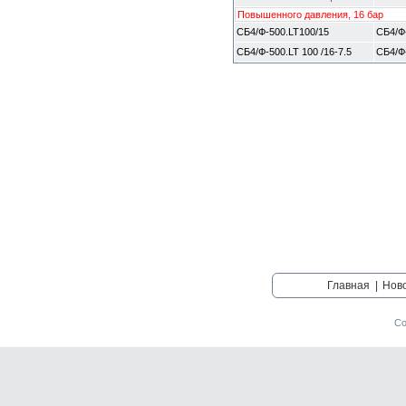
Повышенного давления, 16 бар
СБ4/Ф-500.LT100/15
СБ4/Ф
СБ4/Ф-500.LT 100 /16-7.5
СБ4/Ф-
Главная
|
Нов
Со