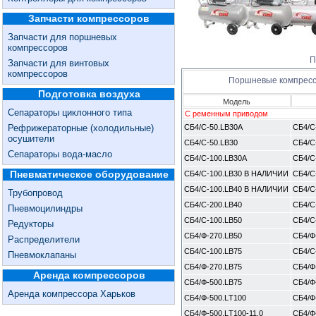
Запчасти компрессоров
Запчасти для поршневых
компрессоров
П
Запчасти для винтовых
компрессоров
Поршневые компрес
Подготовка воздуха
Модель
Сепараторы циклонного типа
С ременным приводом
Рефрижераторные (холодильные)
СБ4/С-50.LB30A
СБ4/С
осушители
СБ4/С-50.LB30
СБ4/С
Сепараторы вода-масло
СБ4/С-100.LB30A
СБ4/С
Пневматическое оборудование
СБ4/С-100.LB30 В НАЛИЧИИ
СБ4/С
СБ4/С-100.LB40 В НАЛИЧИИ
СБ4/С
Трубопровод
СБ4/С-200.LB40
СБ4/С
Пневмоцилиндры
СБ4/С-100.LB50
СБ4/С
Редукторы
СБ4/Ф-270.LB50
СБ4/Ф
Распределители
СБ4/С-100.LB75
СБ4/С
Пневмоклапаны
СБ4/Ф-270.LB75
СБ4/Ф
Аренда компрессоров
СБ4/Ф-500.LB75
СБ4/Ф
Аренда компрессора Харьков
СБ4/Ф-500.LТ100
СБ4/Ф
СБ4/Ф-500.LТ100-11,0
СБ4/Ф